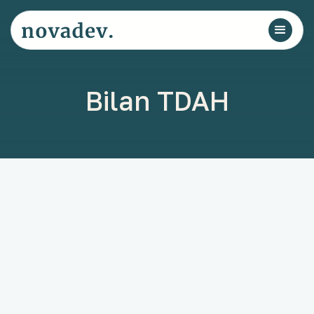
Bilan TDAH
bilan TDAH
trouble du déficit de l'attention
avec ou sans hyperactivité
bilan neuropsychologique