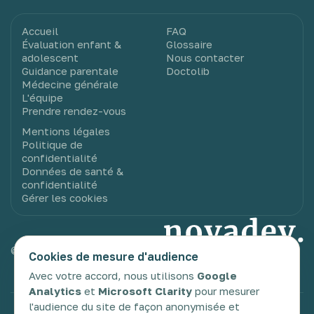
Accueil
FAQ
Évaluation enfant &
Glossaire
adolescent
Nous contacter
Guidance parentale
Doctolib
Médecine générale
L'équipe
Prendre rendez-vous
Mentions légales
Politique de
confidentialité
Données de santé &
confidentialité
Gérer les cookies
© 2025 Novadev. Tous droits réservés.
Cookies de mesure d'audience
Avec votre accord, nous utilisons
Google
Analytics
et
Microsoft Clarity
pour mesurer
l'audience du site de façon anonymisée et