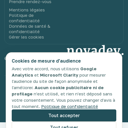
Prendre rendez-vous
Mentions légales
Politique de
confidentialité
Données de santé &
confidentialité
Gérer les cookies
© 2025 Novadev. Tous droits réservés.
Cookies de mesure d'audience
Avec votre accord, nous utilisons
Google
Analytics
et
Microsoft Clarity
pour mesurer
l'audience du site de façon anonymisée et
TDAH
TSA
TDC
DYS
Glossaire
l'améliorer.
Aucun cookie publicitaire ni de
profilage
n'est utilisé, et rien n'est déposé sans
votre consentement. Vous pouvez changer d'avis à
tout moment.
Politique de confidentialité
Tout accepter
Tout refuser