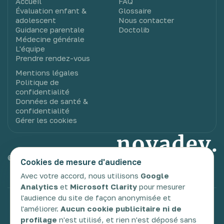
Accueil
FAQ
Évaluation enfant &
Glossaire
adolescent
Nous contacter
Guidance parentale
Doctolib
Médecine générale
L'équipe
Prendre rendez-vous
Mentions légales
Politique de
confidentialité
Données de santé &
confidentialité
Gérer les cookies
© 2025 Novadev. Tous droits réservés.
Cookies de mesure d'audience
Avec votre accord, nous utilisons
Google
Analytics
et
Microsoft Clarity
pour mesurer
l'audience du site de façon anonymisée et
TDAH
TSA
TDC
DYS
Glossaire
l'améliorer.
Aucun cookie publicitaire ni de
profilage
n'est utilisé, et rien n'est déposé sans