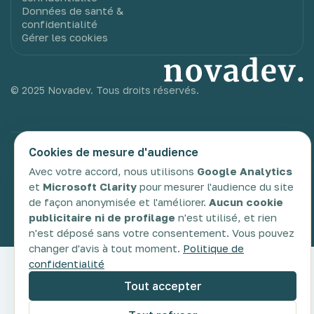
Données de santé &
confidentialité
Gérer les cookies
© 2025 Novadev. Tous droits réservés.
Cookies de mesure d'audience
TDAH
TSA
TDC
DYS
Glossaire
Avec votre accord, nous utilisons
Google Analytics
et
Microsoft Clarity
pour mesurer l'audience du site
de façon anonymisée et l'améliorer.
Aucun cookie
publicitaire ni de profilage
n'est utilisé, et rien
n'est déposé sans votre consentement. Vous pouvez
changer d'avis à tout moment.
Politique de
confidentialité
Tout accepter