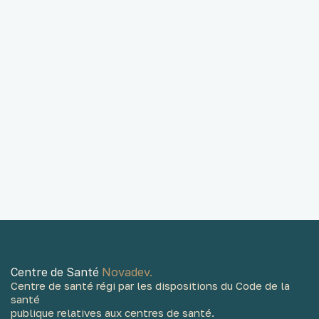
TSA
TDC
TDAH
bilan psychomoteur
bilan complet
Centre de Santé
Novadev.
Centre de santé régi par les dispositions du Code de la
santé
publique relatives aux centres de santé.