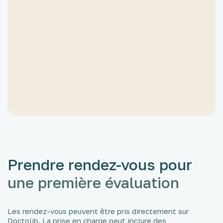
précises concernant les apprentissages et
les besoins spécifiques de l’enfant. Selon
les résultats, il peut servir de base pour :
- un PAP (Plan d’Accompagnement
Personnalisé),
- un PAI (Projet d’Accueil Individualisé),
- ou un PPS (Projet Personnalisé de
Scolarisation) si une notification MDPH est
nécessaire.
Prendre rendez-vous pour
une première évaluation
Les rendez-vous peuvent être pris directement sur
Doctolib. La prise en charge peut inclure des