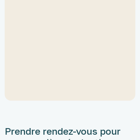
Les évaluations peuvent-elles aider
pour la mise en place
d’aménagements scolaires ?
Oui. Le bilan fournit des recommandations
précises concernant les apprentissages et
les besoins spécifiques de l’enfant. Selon
les résultats, il peut servir de base pour :
- un PAP (Plan d’Accompagnement
Personnalisé),
- un PAI (Projet d’Accueil Individualisé),
- ou un PPS (Projet Personnalisé de
Scolarisation) si une notification MDPH est
nécessaire.
Prendre rendez-vous pour