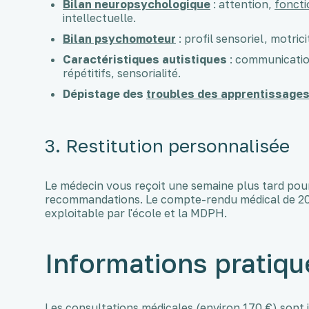
Bilan neuropsychologique
: attention,
foncti
intellectuelle.
Bilan psychomoteur
: profil sensoriel, motric
Caractéristiques autistiques
: communication
répétitifs, sensorialité.
Dépistage des
troubles des apprentissage
3. Restitution personnalisée
Le médecin vous reçoit une semaine plus tard pour 
recommandations. Le compte-rendu médical de 20 
exploitable par l'école et la MDPH.
Informations pratique
Les consultations médicales (environ 170 €) sont