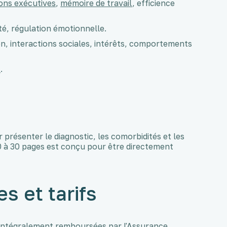
ons exécutives
,
mémoire de travail
, efficience
ité, régulation émotionnelle.
, interactions sociales, intérêts, comportements
s
.
présenter le diagnostic, les comorbidités et les
à 30 pages est conçu pour être directement
s et tarifs
 intégralement remboursées par l'Assurance