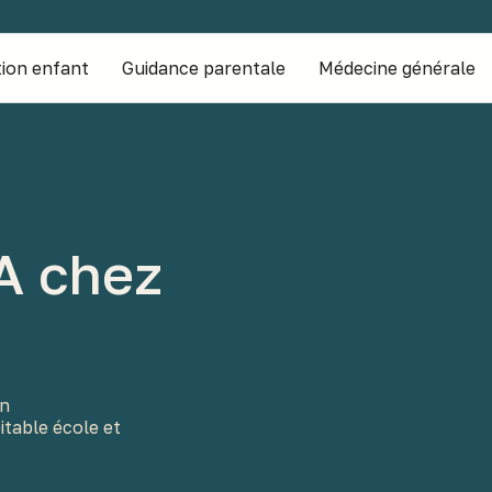
ion enfant
Guidance parentale
Médecine générale
A chez
en
table école et