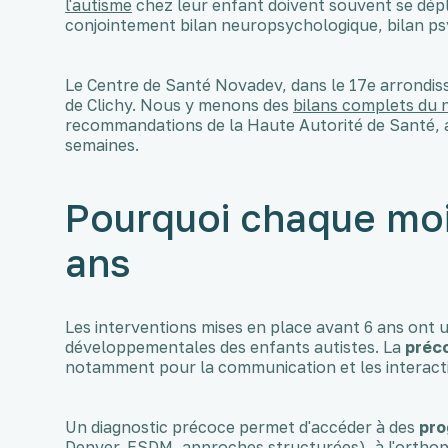
l'autisme
chez leur enfant doivent souvent se dép
conjointement bilan neuropsychologique, bilan p
Le Centre de Santé Novadev, dans le 17e arrondis
de Clichy. Nous y menons des
bilans complets du
recommandations de la Haute Autorité de Santé, 
semaines.
Pourquoi chaque mo
ans
Les interventions mises en place avant 6 ans ont un 
développementales des enfants autistes. La
préc
notamment pour la communication et les interacti
Un diagnostic précoce permet d'accéder à des
pr
Denver, ESDM, approches structurées), à l'orthop