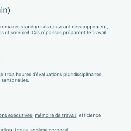
in)
tionnaires standardisés couvrant développement,
es et sommeil. Ces réponses préparent le travail
s
 trois heures d'évaluations pluridisciplinaires,
 sensorielles.
ons exécutives
,
mémoire de travail
, efficience
ination, tonus, schéma corporel.