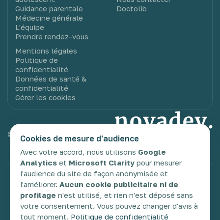
Guidance parentale
Doctolib
Médecine générale
L'équipe
Prendre rendez-vous
Mentions légales
Politique de
confidentialité
Données de santé &
confidentialité
Gérer les cookies
© 2025 Novadev. Tous droits réservés.
Cookies de mesure d'audience
Avec votre accord, nous utilisons
Google
Analytics
et
Microsoft Clarity
pour mesurer
l'audience du site de façon anonymisée et
TDAH
TSA
TDC
DYS
Glossaire
l'améliorer.
Aucun cookie publicitaire ni de
profilage
n'est utilisé, et rien n'est déposé sans
votre consentement. Vous pouvez changer d'avis à
tout moment.
Politique de confidentialité