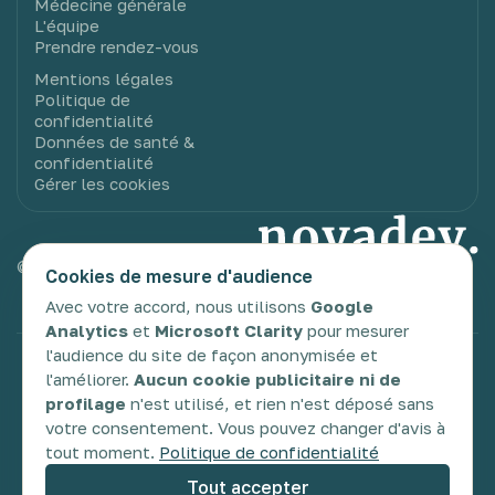
Médecine générale
L'équipe
Prendre rendez-vous
Mentions légales
Politique de
confidentialité
Données de santé &
confidentialité
Gérer les cookies
© 2025 Novadev. Tous droits réservés.
Cookies de mesure d'audience
Avec votre accord, nous utilisons
Google
Analytics
et
Microsoft Clarity
pour mesurer
l'audience du site de façon anonymisée et
TDAH
TSA
TDC
DYS
Glossaire
l'améliorer.
Aucun cookie publicitaire ni de
profilage
n'est utilisé, et rien n'est déposé sans
votre consentement. Vous pouvez changer d'avis à
tout moment.
Politique de confidentialité
Tout accepter