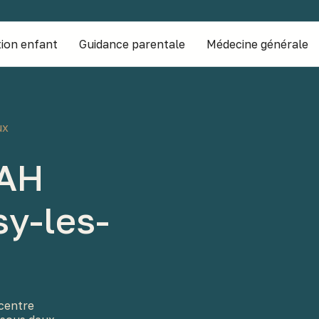
ion enfant
Guidance parentale
Médecine générale
ux
DAH
sy-les-
 centre