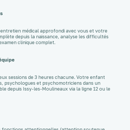
us
n entretien médical approfondi avec vous et votre
mplète depuis la naissance, analyse les difficultés
 examen clinique complet.
équipe
e deux sessions de 3 heures chacune. Votre enfant
s, psychologues et psychomotriciens dans un
ble depuis Issy-les-Moulineaux via la ligne 12 ou le
s fonctions attentionnelles (attention soutenue,