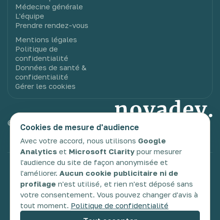
Médecine générale
L'équipe
Prendre rendez-vous
Mentions légales
Politique de
confidentialité
Données de santé &
confidentialité
Gérer les cookies
© 2025 Novadev. Tous droits réservés.
Cookies de mesure d'audience
Avec votre accord, nous utilisons
Google
Analytics
et
Microsoft Clarity
pour mesurer
l'audience du site de façon anonymisée et
TDAH
TSA
TDC
DYS
Glossaire
l'améliorer.
Aucun cookie publicitaire ni de
profilage
n'est utilisé, et rien n'est déposé sans
votre consentement. Vous pouvez changer d'avis à
tout moment.
Politique de confidentialité