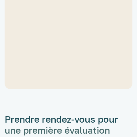
pour la mise en place
d’aménagements scolaires ?
Oui. Le bilan fournit des recommandations
précises concernant les apprentissages et
les besoins spécifiques de l’enfant. Selon
les résultats, il peut servir de base pour :
- un PAP (Plan d’Accompagnement
Personnalisé),
- un PAI (Projet d’Accueil Individualisé),
- ou un PPS (Projet Personnalisé de
Scolarisation) si une notification MDPH est
nécessaire.
Prendre rendez-vous pour
une première évaluation